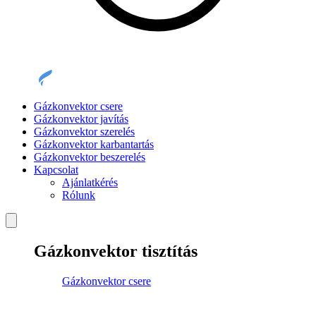
Gázkonvektor csere
Gázkonvektor javítás
Gázkonvektor szerelés
Gázkonvektor karbantartás
Gázkonvektor beszerelés
Kapcsolat
Ajánlatkérés
Rólunk
Gázkonvektor tisztítás
Gázkonvektor csere