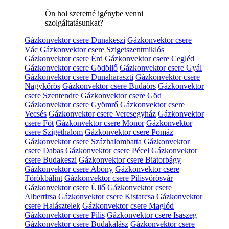
Ön hol szeretné igénybe venni
szolgáltatásunkat?
Gázkonvektor csere Dunakeszi
Gázkonvektor csere
Vác
Gázkonvektor csere Szigetszentmiklós
Gázkonvektor csere Érd
Gázkonvektor csere Cegléd
Gázkonvektor csere Gödöllő
Gázkonvektor csere Gyál
Gázkonvektor csere Dunaharaszti
Gázkonvektor csere
Nagykőrös
Gázkonvektor csere Budaörs
Gázkonvektor
csere Szentendre
Gázkonvektor csere Göd
Gázkonvektor csere Gyömrő
Gázkonvektor csere
Vecsés
Gázkonvektor csere Veresegyház
Gázkonvektor
csere Fót
Gázkonvektor csere Monor
Gázkonvektor
csere Szigethalom
Gázkonvektor csere Pomáz
Gázkonvektor csere Százhalombatta
Gázkonvektor
csere Dabas
Gázkonvektor csere Pécel
Gázkonvektor
csere Budakeszi
Gázkonvektor csere Biatorbágy
Gázkonvektor csere Abony
Gázkonvektor csere
Törökbálint
Gázkonvektor csere Pilisvörösvár
Gázkonvektor csere Üllő
Gázkonvektor csere
Albertirsa
Gázkonvektor csere Kistarcsa
Gázkonvektor
csere Halásztelek
Gázkonvektor csere Maglód
Gázkonvektor csere Pilis
Gázkonvektor csere Isaszeg
Gázkonvektor csere Budakalász
Gázkonvektor csere