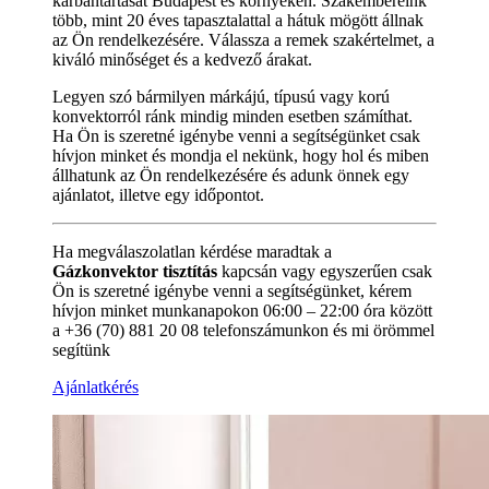
karbantartását Budapest és környékén. Szakembereink
több, mint 20 éves tapasztalattal a hátuk mögött állnak
az Ön rendelkezésére. Válassza a remek szakértelmet, a
kiváló minőséget és a kedvező árakat.
Legyen szó bármilyen márkájú, típusú vagy korú
konvektorról ránk mindig minden esetben számíthat.
Ha Ön is szeretné igénybe venni a segítségünket csak
hívjon minket és mondja el nekünk, hogy hol és miben
állhatunk az Ön rendelkezésére és adunk önnek egy
ajánlatot, illetve egy időpontot.
Ha megválaszolatlan kérdése maradtak a
Gázkonvektor tisztítás
kapcsán vagy egyszerűen csak
Ön is szeretné igénybe venni a segítségünket, kérem
hívjon minket munkanapokon 06:00 – 22:00 óra között
a +36 (70) 881 20 08 telefonszámunkon és mi örömmel
segítünk
Ajánlatkérés