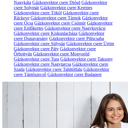
Nagykáta
Gázkonvektor csere Diósd
Gázkonvektor
csere Solymár
Gázkonvektor csere Kerepes
Gázkonvektor csere Tököl
Gázkonvektor csere
Ráckeve
Gázkonvektor csere Tárnok
Gázkonvektor
csere Ócsa
Gázkonvektor csere Csömör
Gázkonvektor
csere Erdőkertes
Gázkonvektor csere Nagykovácsi
Gázkonvektor csere Kiskunlacháza
Gázkonvektor
csere Dunavarsány
Gázkonvektor csere Piliscsaba
Gázkonvektor csere Sülysáp
Gázkonvektor csere Üröm
Gázkonvektor csere Páty
Gázkonvektor csere
Őrbottyán
Gázkonvektor csere Mogyoród
Gázkonvektor csere Tura
Gázkonvektor csere Taksony
Gázkonvektor csere Nagytarcsa
Gázkonvektor csere
Szada
Gázkonvektor csere Tahitótfalu
Gázkonvektor
csere Tápiószecső
Gázkonvektor csere Budapest