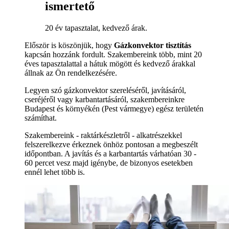
ismertető
20 év tapasztalat, kedvező árak.
Először is köszönjük, hogy
Gázkonvektor tisztítás
kapcsán hozzánk fordult. Szakembereink több, mint 20
éves tapasztalattal a hátuk mögött és kedvező árakkal
állnak az Ön rendelkezésére.
Legyen szó gázkonvektor szereléséről, javításáról,
cseréjéről vagy karbantartásáról, szakembereinkre
Budapest és környékén (Pest vármegye) egész területén
számíthat.
Szakembereink - raktárkészletről - alkatrészekkel
felszerelkezve érkeznek önhöz pontosan a megbeszélt
időpontban. A javítás és a karbantartás várhatóan 30 -
60 percet vesz majd igénybe, de bizonyos esetekben
ennél lehet több is.