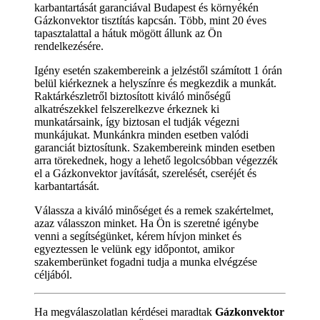
karbantartását garanciával Budapest és környékén
Gázkonvektor tisztítás kapcsán. Több, mint 20 éves
tapasztalattal a hátuk mögött állunk az Ön
rendelkezésére.
Igény esetén szakembereink a jelzéstől számított 1 órán
belül kiérkeznek a helyszínre és megkezdik a munkát.
Raktárkészletről biztosított kiváló minőségű
alkatrészekkel felszerelkezve érkeznek ki
munkatársaink, így biztosan el tudják végezni
munkájukat. Munkánkra minden esetben valódi
garanciát biztosítunk. Szakembereink minden esetben
arra törekednek, hogy a lehető legolcsóbban végezzék
el a Gázkonvektor javítását, szerelését, cseréjét és
karbantartását.
Válassza a kiváló minőséget és a remek szakértelmet,
azaz válasszon minket. Ha Ön is szeretné igénybe
venni a segítségünket, kérem hívjon minket és
egyeztessen le velünk egy időpontot, amikor
szakemberünket fogadni tudja a munka elvégzése
céljából.
Ha megválaszolatlan kérdései maradtak
Gázkonvektor