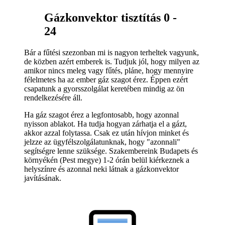
Gázkonvektor tisztítás 0 -
24
Bár a fűtési szezonban mi is nagyon terheltek vagyunk,
de közben azért emberek is. Tudjuk jól, hogy milyen az
amikor nincs meleg vagy fűtés, pláne, hogy mennyire
félelmetes ha az ember gáz szagot érez. Éppen ezért
csapatunk a gyorsszolgálat keretében mindig az ön
rendelkezésére áll.
Ha gáz szagot érez a legfontosabb, hogy azonnal
nyisson ablakot. Ha tudja hogyan zárhatja el a gázt,
akkor azzal folytassa. Csak ez után hívjon minket és
jelzze az ügyfélszolgálatunknak, hogy "azonnali"
segítségre lenne szüksége. Szakembereink Budapets és
környékén (Pest megye) 1-2 órán belül kiérkeznek a
helyszínre és azonnal neki látnak a gázkonvektor
javításának.