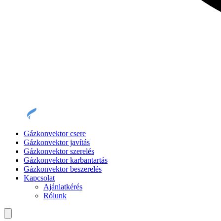
Gázkonvektor csere
Gázkonvektor javítás
Gázkonvektor szerelés
Gázkonvektor karbantartás
Gázkonvektor beszerelés
Kapcsolat
Ajánlatkérés
Rólunk