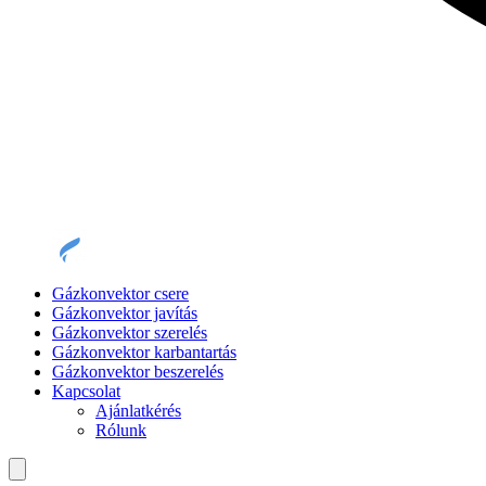
Gázkonvektor csere
Gázkonvektor javítás
Gázkonvektor szerelés
Gázkonvektor karbantartás
Gázkonvektor beszerelés
Kapcsolat
Ajánlatkérés
Rólunk