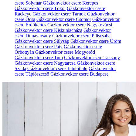
csere Solymár
Gázkonvektor csere Kerepes
Gázkonvektor csere Tököl
Gázkonvektor csere
Ráckeve
Gázkonvektor csere Tárnok
Gázkonvektor
csere Ócsa
Gázkonvektor csere Csömör
Gázkonvektor
csere Erdőkertes
Gázkonvektor csere Nagykovácsi
Gázkonvektor csere Kiskunlacháza
Gázkonvektor
csere Dunavarsány
Gázkonvektor csere Piliscsaba
Gázkonvektor csere Sülysáp
Gázkonvektor csere Üröm
Gázkonvektor csere Páty
Gázkonvektor csere
Őrbottyán
Gázkonvektor csere Mogyoród
Gázkonvektor csere Tura
Gázkonvektor csere Taksony
Gázkonvektor csere Nagytarcsa
Gázkonvektor csere
Szada
Gázkonvektor csere Tahitótfalu
Gázkonvektor
csere Tápiószecső
Gázkonvektor csere Budapest