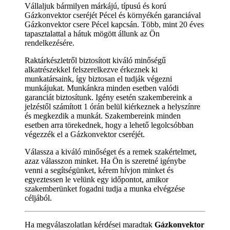
Vállaljuk bármilyen márkájú, típusú és korú
Gázkonvektor cseréjét Pécel és környékén garanciával
Gázkonvektor csere Pécel kapcsán. Több, mint 20 éves
tapasztalattal a hátuk mögött állunk az Ön
rendelkezésére.
Raktárkészletről biztosított kiváló minőségű
alkatrészekkel felszerelkezve érkeznek ki
munkatársaink, így biztosan el tudják végezni
munkájukat. Munkánkra minden esetben valódi
garanciát biztosítunk. Igény esetén szakembereink a
jelzéstől számított 1 órán belül kiérkeznek a helyszínre
és megkezdik a munkát. Szakembereink minden
esetben arra törekednek, hogy a lehető legolcsóbban
végezzék el a Gázkonvektor cseréjét.
Válassza a kiváló minőséget és a remek szakértelmet,
azaz válasszon minket. Ha Ön is szeretné igénybe
venni a segítségünket, kérem hívjon minket és
egyeztessen le velünk egy időpontot, amikor
szakemberünket fogadni tudja a munka elvégzése
céljából.
Ha megválaszolatlan kérdései maradtak
Gázkonvektor