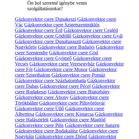
Ön hol szeretné igénybe venni
szolgáltatásunkat?
Gázkonvektor csere Dunakeszi
Gázkonvektor csere
Vác
Gázkonvektor csere Szigetszentmiklós
Gázkonvektor csere Érd
Gázkonvektor csere Cegléd
Gázkonvektor csere Gödöllő
Gázkonvektor csere Gyál
Gázkonvektor csere Dunaharaszti
Gázkonvektor csere
Nagykőrös
Gázkonvektor csere Budaörs
Gázkonvektor
csere Szentendre
Gázkonvektor csere Göd
Gázkonvektor csere Gyömrő
Gázkonvektor csere
Vecsés
Gázkonvektor csere Veresegyház
Gázkonvektor
csere Fót
Gázkonvektor csere Monor
Gázkonvektor
csere Szigethalom
Gázkonvektor csere Pomáz
Gázkonvektor csere Százhalombatta
Gázkonvektor
csere Dabas
Gázkonvektor csere Pécel
Gázkonvektor
csere Budakeszi
Gázkonvektor csere Biatorbágy
Gázkonvektor csere Abony
Gázkonvektor csere
Törökbálint
Gázkonvektor csere Pilisvörösvár
Gázkonvektor csere Üllő
Gázkonvektor csere
Albertirsa
Gázkonvektor csere Kistarcsa
Gázkonvektor
csere Halásztelek
Gázkonvektor csere Maglód
Gázkonvektor csere Pilis
Gázkonvektor csere Isaszeg
Gázkonvektor csere Budakalász
Gázkonvektor csere
Nagykáta
Gázkonvektor csere Diósd
Gázkonvektor