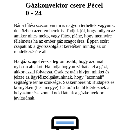
Gázkonvektor csere Pécel
0 - 24
Bár a fűtési szezonban mi is nagyon terheltek vagyunk,
de közben azért emberek is. Tudjuk jól, hogy milyen az
amikor nincs meleg vagy fűtés, pláne, hogy mennyire
félelmetes ha az ember gáz szagot érez. Éppen ezért
csapatunk a gyorsszolgálat keretében mindig az ön
rendelkezésére áll.
Ha gáz szagot érez a legfontosabb, hogy azonnal
nyisson ablakot. Ha tudja hogyan zárhatja el a gázt,
akkor azzal folytassa. Csak ez után hívjon minket és
jelzze az ügyfélszolgálatunknak, hogy "azonnali"
segítségre lenne szüksége. Szakembereink Budapets és
környékén (Pest megye) 1-2 órán belül kiérkeznek a
helyszínre és azonnal neki látnak a gázkonvektor
javításának.