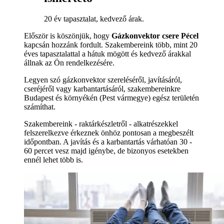
20 év tapasztalat, kedvező árak.
Először is köszönjük, hogy
Gázkonvektor csere Pécel
kapcsán hozzánk fordult. Szakembereink több, mint 20
éves tapasztalattal a hátuk mögött és kedvező árakkal
állnak az Ön rendelkezésére.
Legyen szó gázkonvektor szereléséről, javításáról,
cseréjéről vagy karbantartásáról, szakembereinkre
Budapest és környékén (Pest vármegye) egész területén
számíthat.
Szakembereink - raktárkészletről - alkatrészekkel
felszerelkezve érkeznek önhöz pontosan a megbeszélt
időpontban. A javítás és a karbantartás várhatóan 30 -
60 percet vesz majd igénybe, de bizonyos esetekben
ennél lehet több is.