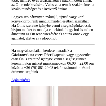
több, mint 20 éves tapasztalattal a hátuk mögött állnak
az Ön rendelkezésére. Válassza a remek szakértelmet, a
kiváló minőséget és a kedvező árakat.
Legyen szó bármilyen márkájú, típusú vagy korú
konvektorról ránk mindig minden esetben számíthat.
Ha Ön is szeretné igénybe venni a segítségünket csak
hívjon minket és mondja el nekünk, hogy hol és miben
állhatunk az Ön rendelkezésére és adunk önnek egy
ajánlatot, illetve egy időpontot.
Ha megválaszolatlan kérdése maradtak a
Gázkonvektor csere Pécel
kapcsán vagy egyszerűen
csak Ön is szeretné igénybe venni a segítségünket,
kérem hívjon minket munkanapokon 06:00 – 22:00 óra
között a +36 (70) 881 20 08 telefonszámunkon és mi
örömmel segítünk
Ajánlatkérés