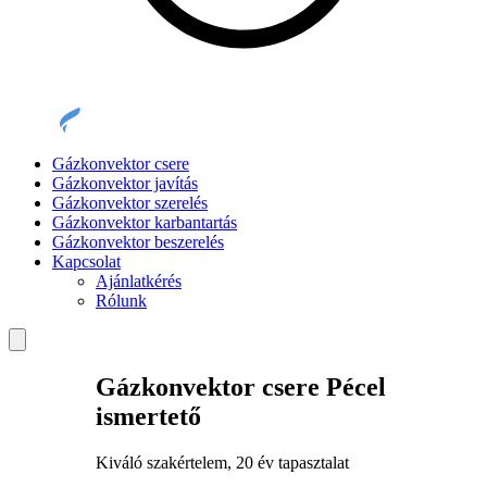
Gázkonvektor csere
Gázkonvektor javítás
Gázkonvektor szerelés
Gázkonvektor karbantartás
Gázkonvektor beszerelés
Kapcsolat
Ajánlatkérés
Rólunk
Gázkonvektor csere Pécel
ismertető
Kiváló szakértelem, 20 év tapasztalat